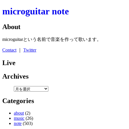
About
microguitarという名前で音楽を作って歌います。
Contact
｜
Twitter
Live
Archives
Categories
about
(2)
music
(26)
note
(503)